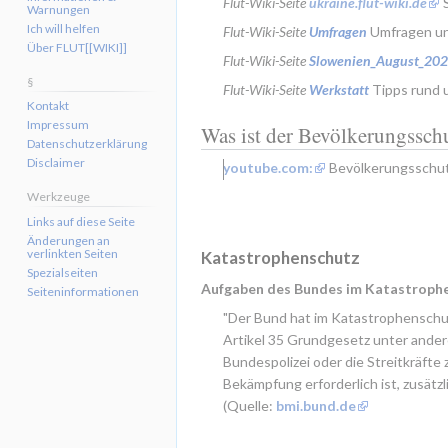
Flut-Wiki-Seite 
ukraine.flut-wiki.de
 
Warnungen
Ich will helfen
Flut-Wiki-Seite 
Umfragen
 Umfragen un
Über FLUT[[WIKI]]
Flut-Wiki-Seite 
Slowenien_August_20
§
Flut-Wiki-Seite 
Werkstatt
 Tipps rund
Kontakt
Impressum
Was ist der Bevölkerungssch
Datenschutzerklärung
Disclaimer
youtube.com:
 Bevölkerungsschut
Werkzeuge
Links auf diese Seite
Änderungen an
verlinkten Seiten
Katastrophenschutz
Spezialseiten
Aufgaben des Bundes im Katastroph
Seiten­informationen
"Der Bund hat im Katastrophenschut
Artikel 35 Grundgesetz unter andere
Bundespolizei oder die Streitkräfte
Bekämpfung erforderlich ist, zusät
(Quelle: 
bmi.bund.de