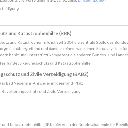
ption Zivile Verteidigung (KZV)." (Quelle: 
bmi.bund.de
)
erteidigung
utz und Katastrophenhilfe (BBK)
utz und Katastrophenhilfe ist seit 2004 die zentrale Stelle des Bundes
rsorge fachübergreifend und damit zu einem wirksamen Schutzsystem fü
dern berät und unterstützt kompetent die anderen Bundes- und Landesb
tes für Bevölkerungsschutz und Katastrophenhilfe
sschutz und Zivile Verteidigung (BABZ)
 in Bad Neuenahr-Ahrweiler in Rheinland-Pfalz
 Bevölkerungsschutz und Zivile Verteidigung
?
und Katastrophenhilfe (BBK) bietet an der Bundesakademie für Bevölk