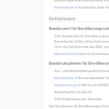
Bundesregierung beschlossene Konze
bmi.bund.de:
 Konzeption zivile V
Institutionen
Bundesamt für Bevölkerungssch
"Das Bundesamt für Bevölkerungssch
Bereiche der Zivilen Sicherheitsvo
nicht nur Fachbehörde des BMI, son
bbk.bund.de
 Seite des Bundesam
Bundesakademie für Bevölkerung
Aus- und Weiterbildungseinrichtung
bbk.bund.de:
 Bundesakademie für
wikipedia.org:
 Was ist das BABZ
Ramersbacher Straße 95
53474 Bad Neuenahr-Ahrweiler
Das Bundesamt für Bevölkerungsschutz 