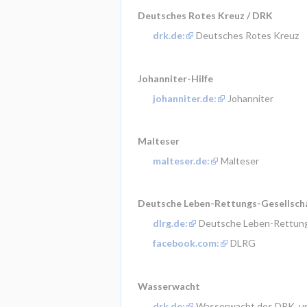
Deutsches Rotes Kreuz / DRK
drk.de:
 Deutsches Rotes Kreuz
Johanniter-Hilfe
johanniter.de:
 Johanniter
Malteser
malteser.de:
 Malteser
Deutsche Leben-Rettungs-Gesellschaf
dlrg.de:
 Deutsche Leben-Rettung
facebook.com:
 DLRG
Wasserwacht
drk.de:
 Wasserwacht des DRK, u