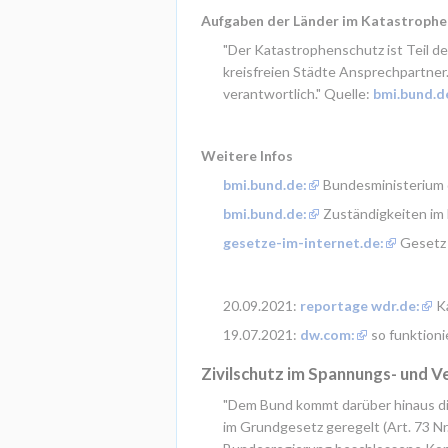
Aufgaben der Länder im Katastroph
"Der Katastrophenschutz ist Teil de
kreisfreien Städte Ansprechpartner
verantwortlich." Quelle: 
bmi.bund.d
Weitere Infos
bmi.bund.de:
 Bundesministerium 
bmi.bund.de:
 Zuständigkeiten im
gesetze-im-internet.de:
 Gesetz
20.09.2021: 
reportage wdr.de:
 K
19.07.2021: 
dw.com:
 so funktion
Zivilschutz im Spannungs- und Ve
"Dem Bund kommt darüber hinaus die 
im Grundgesetz geregelt (Art. 73 N