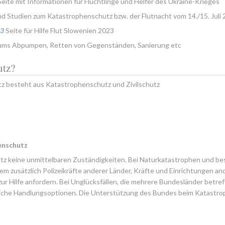
Seite mit Informationen für Flüchtlinge und Helfer des Ukraine-Krieges
d Studien zum Katastrophenschutz bzw. der Flutnacht vom 14./15. Juli
23
 Seite für Hilfe Flut Slowenien 2023
 ums Abpumpen, Retten von Gegenständen, Sanierung etc
utz?
z besteht aus Katastrophenschutz und Zivilschutz
enschutz
z keine unmittelbaren Zuständigkeiten. Bei Naturkatastrophen und bes
m zusätzlich Polizeikräfte anderer Länder, Kräfte und Einrichtungen and
 zur Hilfe anfordern. Bei Unglücksfällen, die mehrere Bundesländer betr
zliche Handlungsoptionen. Die Unterstützung des Bundes beim Katastrop