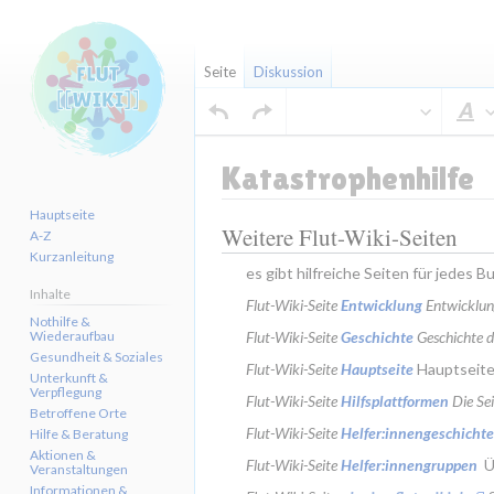
Seite
Diskussion
Katastrophenhilfe
Hauptseite
Weitere Flut-Wiki-Seiten
Zur
Zur
A-Z
Kurzanleitung
Navigation
Suche
es gibt hilfreiche Seiten für jedes
springen
springen
Inhalte
Flut-Wiki-Seite 
Entwicklung
 Entwicklun
Nothilfe &
Wiederaufbau
Flut-Wiki-Seite 
Geschichte
 Geschichte 
Gesundheit & Soziales
Flut-Wiki-Seite 
Hauptseite
 Hauptseite
Unterkunft &
Verpflegung
Flut-Wiki-Seite 
Hilfsplattformen
 Die Se
Betroffene Orte
Flut-Wiki-Seite 
Helfer:innengeschicht
Hilfe & Beratung
Aktionen &
Flut-Wiki-Seite 
Helfer:innengruppen
 
Veranstaltungen
Informationen &