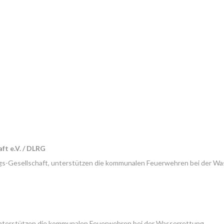
t e.V. / DLRG
s-Gesellschaft, unterstützen die kommunalen Feuerwehren bei der Wa
nterstützen die kommunalen Feuerwehren bei der Wasserrettung