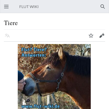
FLUT WIKI
Hauptmenü öffnen
Such
Tiere
Sprache
Beobachten
Bearbeiten