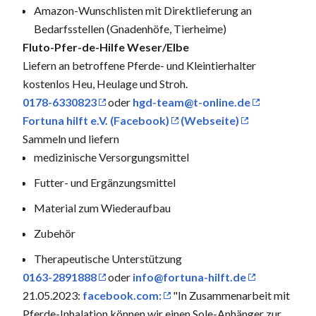
Amazon-Wunschlisten mit Direktlieferung an
Bedarfsstellen (Gnadenhöfe, Tierheime)
Fluto-Pfer-de-Hilfe Weser/Elbe
Liefern an betroffene Pferde- und Kleintierhalter
kostenlos Heu, Heulage und Stroh.
0178-6330823
oder
hgd-team@t-online.de
Fortuna hilft e.V. (Facebook)
(Webseite)
Sammeln und liefern
medizinische Versorgungsmittel
Futter- und Ergänzungsmittel
Material zum Wiederaufbau
Zubehör
Therapeutische Unterstützung
0163-2891888
oder
info@fortuna-hilft.de
21.05.2023:
facebook.com:
"In Zusammenarbeit mit
Pferde-Inhalation können wir einen Sole-Anhänger zur