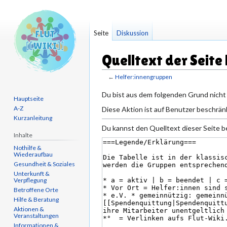
Seite
Diskussion
Quelltext der Seite
←
Helfer:innengruppen
Zur
Zur
Du bist aus dem folgenden Grund nicht 
Hauptseite
Navigation
Suche
A-Z
Diese Aktion ist auf Benutzer beschränk
springen
springen
Kurzanleitung
Du kannst den Quelltext dieser Seite b
Inhalte
Nothilfe &
Wiederaufbau
Gesundheit & Soziales
Unterkunft &
Verpflegung
Betroffene Orte
Hilfe & Beratung
Aktionen &
Veranstaltungen
Informationen &