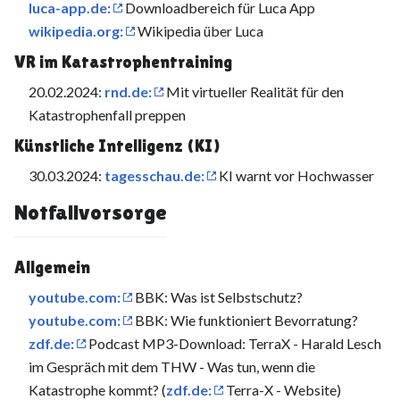
luca-app.de:
Downloadbereich für Luca App
wikipedia.org:
Wikipedia über Luca
VR im Katastrophentraining
20.02.2024:
rnd.de:
Mit virtueller Realität für den
Katastrophenfall preppen
Künstliche Intelligenz (KI)
30.03.2024:
tagesschau.de:
KI warnt vor Hochwasser
Notfallvorsorge
Allgemein
youtube.com:
BBK: Was ist Selbstschutz?
youtube.com:
BBK: Wie funktioniert Bevorratung?
zdf.de:
Podcast MP3-Download: TerraX - Harald Lesch
im Gespräch mit dem THW - Was tun, wenn die
Katastrophe kommt? (
zdf.de:
Terra-X - Website)