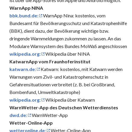
ist über die App-Stores von Apple und Android möglich.
WarnApp NINA
bbk.bund.de:
WarnApp Nina: kostenlos, vom
Bundesamt für Bevölkerungsschutz und Katastrophenhilfe
(BBK), dient dazu, der Bevölkerung wichtige bzw.
dringende Warnmeldungen zukommen zu lassen. An das
Modulare Warnsystem des Bundes MoWaS angeschlossen
wikipedia.org:
Wikipedia über NINA
KatwarnApp vom Fraunhoferinstitut
katwarn.de:
Katwarn: kostenlos, mit Katwarn werden
Warnungen vom Zivil- und Katastrophenschutz in
Gefahrensituationen verbreitet (z. B. bei Großbrand,
Bombenfund, Umweltkatastrophe)
wikipedia.org:
Wikipedia über Katwarn
WarnWetter-App des Deutschen Wetterdienstes
dwd.de:
WarnWetter-App
Wetter-Online-App
wetteronline.de:
Wetter-Online-App