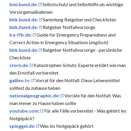
bmi.bund.de:
Selbst­schutz und Selbst­hilfe als wichtige
Vorsorge­maßnahmen
bbk.bund.de:
Sammlung Ratgeber und Checklisten
bbk.bund.de:
Ratgeber Notfallvorsorge
lra-ffb.de:
Guide for Emergency Preparedness and
Correct Action in Emergency Situations (englisch)
bbk.bund.de:
Ratgeber Notfallvorsorge - persönliche
Checkliste
stern.de:
Katastrophen-Schutz-Experte erklärt wie man
den Ernstfall vorbereitet
galileo.tv:
Vorrat für den Notfall: Diese Lebensmittel
solltest du zuhause haben
nationalgeographic.de:
Vorräte für den Notfall: Was
man immer zu Hause haben sollte
youtube.com:
Für alle Fälle vorbereitet - Was gehört ins
Notgepäck?
spieggel.de:
Was ins Notgepäck gehört