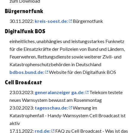
zum Download
Bürgernotfunk
30.11.2022:
kreis-soest.de:
Bürgernotfunk
Digital­funk BOS
einheitliches, unabhängies und leistungsstarkes Funknetz
für die Einsatzkräfte der Polizeien von Bund und Ländern,
Feuerwehren, Rettungsdienste sowie weiterer Zivil- und
Katastrophenschutzbehörden in Deutschland
bdbos.bund.de:
Website für den Digitalfunk BOS
Cell Broadcast
23.03.2023:
generalanzeiger ga.de:
Telekom testete
neues Warnsystem bewusst am Rosenmontag
23.02.2023:
tagesschau.de:
Warnung im
Katastrophenfall - Handy-Warnsystem Cell Broadcast ist
aktiv
17.11.2022:
rnd.de:
FAQ zu Cell Broadcast - Was ist das