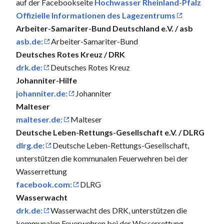
auf der Facebookseite
Hochwasser Rheinland-Pfalz
Offizielle Informationen des Lagezentrums
Arbeiter-Samariter-Bund Deutschland e.V. / asb
asb.de:
Arbeiter-Samariter-Bund
Deutsches Rotes Kreuz / DRK
drk.de:
Deutsches Rotes Kreuz
Johanniter-Hilfe
johanniter.de:
Johanniter
Malteser
malteser.de:
Malteser
Deutsche Leben-Rettungs-Gesellschaft e.V. / DLRG
dlrg.de:
Deutsche Leben-Rettungs-Gesellschaft,
unterstützen die kommunalen Feuerwehren bei der
Wasserrettung
facebook.com:
DLRG
Wasserwacht
drk.de:
Wasserwacht des DRK, unterstützen die
kommunalen Feuerwehren bei der Wasserrettung