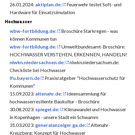
26.01.2024:
aktiplan.de:
Feuerwehr testet Soft- und
Hardware für Einsatzsimulation
Hochwasser
wbw-fortbildung.de:
Broschüre Starkregen - was
können Kommunen tun
wbw-fortbildung.de:
Umweltbundesamt-Broschüre:
HOCHWASSER VERSTEHEN, ERKENNEN, HANDELN!
nlwkn.niedersachsen.de:
nlwkn.niedersachsen.de:
Checkliste bei Hochwasser
lfu.bayern.de
Praxisratgeber "Hochwasserschutz für
Kommunen"
15.09.2023:
altenahr.de:
Ideensammlung für
hochwasserresiliente Baukultur - Broschüre
30.08.2023:
spiegel.de:
Klimawandel und Hochwasser
in Kopenhagen - unsere Stadt ein Schwamm
31.03.2023:
generalanzeiger ga.de:
Altenahr-
Kreuzberg: Konzept für Hochwasser