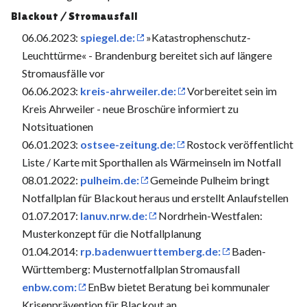
Blackout / Stromausfall
06.06.2023:
spiegel.de:
»Katastrophenschutz-
Leuchttürme« - Brandenburg bereitet sich auf längere
Stromausfälle vor
06.06.2023:
kreis-ahrweiler.de:
Vorbereitet sein im
Kreis Ahrweiler - neue Broschüre informiert zu
Notsituationen
06.01.2023:
ostsee-zeitung.de:
Rostock veröffentlicht
Liste / Karte mit Sporthallen als Wärmeinseln im Notfall
08.01.2022:
pulheim.de:
Gemeinde Pulheim bringt
Notfallplan für Blackout heraus und erstellt Anlaufstellen
01.07.2017:
lanuv.nrw.de:
Nordrhein-Westfalen:
Musterkonzept für die Notfallplanung
01.04.2014:
rp.badenwuerttemberg.de:
Baden-
Württemberg: Musternotfallplan Stromausfall
enbw.com:
EnBw bietet Beratung bei kommunaler
Krisenprävention für Blackout an