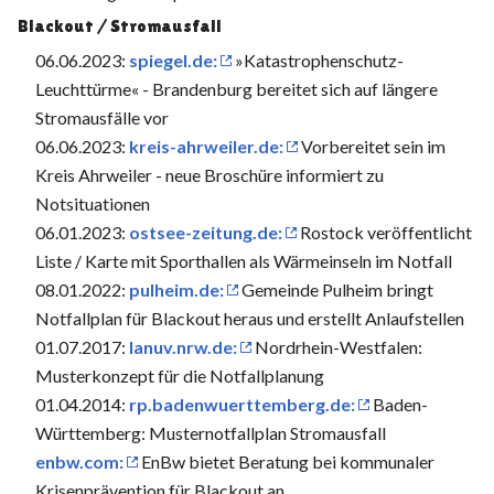
Blackout / Stromausfall
06.06.2023:
spiegel.de:
»Katastrophenschutz-
Leuchttürme« - Brandenburg bereitet sich auf längere
Stromausfälle vor
06.06.2023:
kreis-ahrweiler.de:
Vorbereitet sein im
Kreis Ahrweiler - neue Broschüre informiert zu
Notsituationen
06.01.2023:
ostsee-zeitung.de:
Rostock veröffentlicht
Liste / Karte mit Sporthallen als Wärmeinseln im Notfall
08.01.2022:
pulheim.de:
Gemeinde Pulheim bringt
Notfallplan für Blackout heraus und erstellt Anlaufstellen
01.07.2017:
lanuv.nrw.de:
Nordrhein-Westfalen:
Musterkonzept für die Notfallplanung
01.04.2014:
rp.badenwuerttemberg.de:
Baden-
Württemberg: Musternotfallplan Stromausfall
enbw.com:
EnBw bietet Beratung bei kommunaler
Krisenprävention für Blackout an