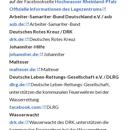
auf der Facebookseite
Hochwasser Rheinland-Pfalz
Offizielle Informationen des Lagezentrums
Arbeiter-Samariter-Bund Deutschland e.V. / asb
asb.de:
Arbeiter-Samariter-Bund
Deutsches Rotes Kreuz / DRK
drk.de:
Deutsches Rotes Kreuz
Johanniter-Hilfe
johanniter.de:
Johanniter
Malteser
malteser.de:
Malteser
Deutsche Leben-Rettungs-Gesellschaft e.V. / DLRG
dlrg.de:
Deutsche Leben-Rettungs-Gesellschaft,
unterstützen die kommunalen Feuerwehren bei der
Wasserrettung
facebook.com:
DLRG
Wasserwacht
drk.de:
Wasserwacht des DRK, unterstützen die
kommunalen Feuerwehren bei der Wasserrettung