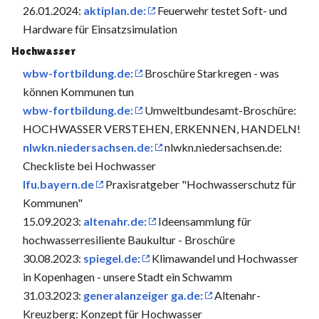
26.01.2024:
aktiplan.de:
Feuerwehr testet Soft- und
Hardware für Einsatzsimulation
Hochwasser
wbw-fortbildung.de:
Broschüre Starkregen - was
können Kommunen tun
wbw-fortbildung.de:
Umweltbundesamt-Broschüre:
HOCHWASSER VERSTEHEN, ERKENNEN, HANDELN!
nlwkn.niedersachsen.de:
nlwkn.niedersachsen.de:
Checkliste bei Hochwasser
lfu.bayern.de
Praxisratgeber "Hochwasserschutz für
Kommunen"
15.09.2023:
altenahr.de:
Ideensammlung für
hochwasserresiliente Baukultur - Broschüre
30.08.2023:
spiegel.de:
Klimawandel und Hochwasser
in Kopenhagen - unsere Stadt ein Schwamm
31.03.2023:
generalanzeiger ga.de:
Altenahr-
Kreuzberg: Konzept für Hochwasser