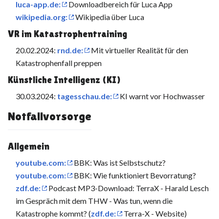
luca-app.de:
Downloadbereich für Luca App
wikipedia.org:
Wikipedia über Luca
VR im Katastrophentraining
20.02.2024:
rnd.de:
Mit virtueller Realität für den
Katastrophenfall preppen
Künstliche Intelligenz (KI)
30.03.2024:
tagesschau.de:
KI warnt vor Hochwasser
Notfallvorsorge
Allgemein
youtube.com:
BBK: Was ist Selbstschutz?
youtube.com:
BBK: Wie funktioniert Bevorratung?
zdf.de:
Podcast MP3-Download: TerraX - Harald Lesch
im Gespräch mit dem THW - Was tun, wenn die
Katastrophe kommt? (
zdf.de:
Terra-X - Website)