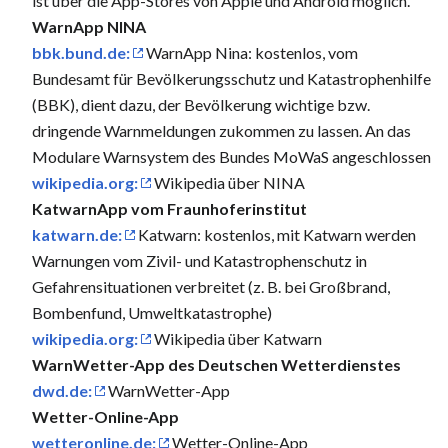
ist über die App-Stores von Apple und Android möglich.
WarnApp NINA
bbk.bund.de:
WarnApp Nina: kostenlos, vom
Bundesamt für Bevölkerungsschutz und Katastrophenhilfe
(BBK), dient dazu, der Bevölkerung wichtige bzw.
dringende Warnmeldungen zukommen zu lassen. An das
Modulare Warnsystem des Bundes MoWaS angeschlossen
wikipedia.org:
Wikipedia über NINA
KatwarnApp vom Fraunhoferinstitut
katwarn.de:
Katwarn: kostenlos, mit Katwarn werden
Warnungen vom Zivil- und Katastrophenschutz in
Gefahrensituationen verbreitet (z. B. bei Großbrand,
Bombenfund, Umweltkatastrophe)
wikipedia.org:
Wikipedia über Katwarn
WarnWetter-App des Deutschen Wetterdienstes
dwd.de:
WarnWetter-App
Wetter-Online-App
wetteronline.de:
Wetter-Online-App