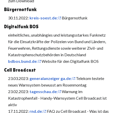
zum Download
Bürgernotfunk
30.11.2022:
kreis-soest.de:
Bürgernotfunk
Digital­funk BOS
einheitliches, unabhängies und leistungsstarkes Funknetz
für die Einsatzkräfte der Polizeien von Bund und Ländern,
Feuerwehren, Rettungsdienste sowie weiterer Zivil- und
Katastrophenschutzbehörden in Deutschland
bdbos.bund.de:
Website für den Digitalfunk BOS
Cell Broadcast
23.03.2023:
generalanzeiger ga.de:
Telekom testete
neues Warnsystem bewusst am Rosenmontag
23.02.2023:
tagesschau.de:
Warnung im
Katastrophenfall - Handy-Warnsystem Cell Broadcast ist
aktiv
17.11.2022:
rnd.de:
FAQ zu Cell Broadcast - Was ist das