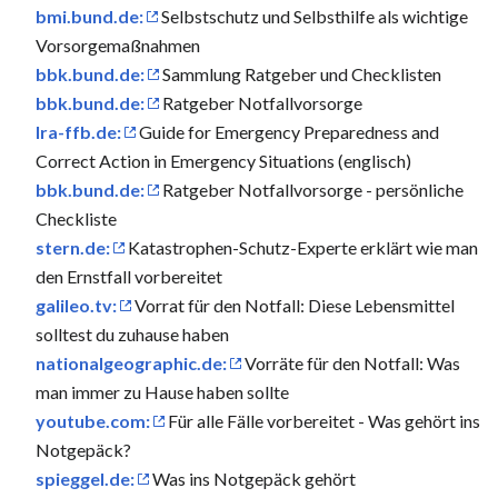
bmi.bund.de:
Selbst­schutz und Selbst­hilfe als wichtige
Vorsorge­maßnahmen
bbk.bund.de:
Sammlung Ratgeber und Checklisten
bbk.bund.de:
Ratgeber Notfallvorsorge
lra-ffb.de:
Guide for Emergency Preparedness and
Correct Action in Emergency Situations (englisch)
bbk.bund.de:
Ratgeber Notfallvorsorge - persönliche
Checkliste
stern.de:
Katastrophen-Schutz-Experte erklärt wie man
den Ernstfall vorbereitet
galileo.tv:
Vorrat für den Notfall: Diese Lebensmittel
solltest du zuhause haben
nationalgeographic.de:
Vorräte für den Notfall: Was
man immer zu Hause haben sollte
youtube.com:
Für alle Fälle vorbereitet - Was gehört ins
Notgepäck?
spieggel.de:
Was ins Notgepäck gehört