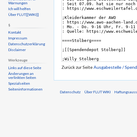
Warnungen
Ich will helfen
Über FLUT[[WIKI]]
§
Kontakt
Impressum
Datenschutzerklärung
Disclaimer
Werkzeuge
Zurück zur Seite
Ausgabestelle / Spend
Links auf diese Seite
Änderungen an
verlinkten Seiten
Spezialseiten
Seiten­informationen
Datenschutz
Über FLUT WIKI
Haftungsauss