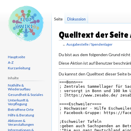
Seite
Diskussion
Quelltext der Seite
←
Ausgabestelle / Spendenlager
Zur
Zur
Du bist aus dem folgenden Grund nicht 
Hauptseite
Navigation
Suche
A-Z
Diese Aktion ist auf Benutzer beschränk
springen
springen
Kurzanleitung
Du kannst den Quelltext dieser Seite b
Inhalte
Nothilfe &
Wiederaufbau
Gesundheit & Soziales
Unterkunft &
Verpflegung
Betroffene Orte
Hilfe & Beratung
Aktionen &
Veranstaltungen
Informationen &