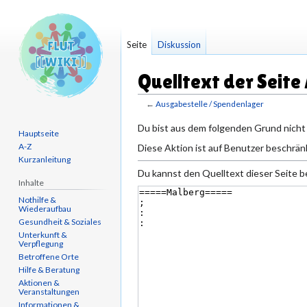
Seite
Diskussion
Quelltext der Seite
←
Ausgabestelle / Spendenlager
Zur
Zur
Du bist aus dem folgenden Grund nicht 
Hauptseite
Navigation
Suche
A-Z
Diese Aktion ist auf Benutzer beschränk
springen
springen
Kurzanleitung
Du kannst den Quelltext dieser Seite b
Inhalte
Nothilfe &
Wiederaufbau
Gesundheit & Soziales
Unterkunft &
Verpflegung
Betroffene Orte
Hilfe & Beratung
Aktionen &
Veranstaltungen
Informationen &