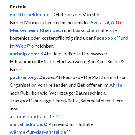
Portale
voreifelhelden.de:
Hilfe aus der Voreifel.
Bieten Mitmenschen in den Gemeinden
Swisttal
,
Alfter
,
Meckenheim
,
Rheinbach
und
Euskirchen
Hilfe an –
kostenlos oder kostenpflichtig sind über
Facebook
und
im
Web
erreichbar.
ahrhelp.com:
AhrHelp, beliebte Hochwasser
Hilfscommunity in der Hochwasserregion Ahr - Suche &
Biete.
pack-an.org:
#wiedAHRaufbau - Die Plattform ist zur
Organisation von Helfenden und Betroffenen im
Ahrtal
nach Rubriken wie: Werkzeuge/Baumaschinen,
Transportfahrzeuge, Unterkünfte, Sammelstellen, Tiere,
usw.
aktionsbund-ahr.de
ahrtalradio.de:
Pinnwand für Fluthilfe
wärme-für-das-ahrtal.de