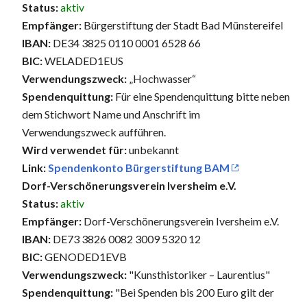
Status:
aktiv
Empfänger:
Bürgerstiftung der Stadt Bad Münstereifel
IBAN:
DE34 3825 0110 0001 6528 66
BIC:
WELADED1EUS
Verwendungszweck:
„Hochwasser“
Spendenquittung:
Für eine Spendenquittung bitte neben
dem Stichwort Name und Anschrift im
Verwendungszweck aufführen.
Wird verwendet für:
unbekannt
Link:
Spendenkonto Bürgerstiftung BAM
Dorf-Verschönerungsverein Iversheim e.V.
Status:
aktiv
Empfänger:
Dorf-Verschönerungsverein Iversheim e.V.
IBAN:
DE73 3826 0082 3009 5320 12
BIC:
GENODED1EVB
Verwendungszweck:
"Kunsthistoriker – Laurentius"
Spendenquittung:
"Bei Spenden bis 200 Euro gilt der