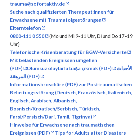
trauma@sofortaktiv.de
Suche nach qualifizierten Therapeut:innen für
Erwachsene mit Traumafolgestörungen
Elterntelefon
0800-111 0 550
(Mo und Mi 9–11 Uhr, Di und Do 17–19
Uhr)
Telefonische Krisenberatung für BGW-Versicherte
Mit belastenden Ereignissen umgehen
(PDF)
Olumsuz olaylarla başa çıkmak (PDF)
الأحداث
المرهقة (PDF)
Informationsbroschüre (PDF) zur Posttraumatischen
Belastungsstörung (Deutsch, Französisch, Italienisch,
Englisch, Arabisch, Albanisch,
Bosnisch/Kroatisch/Serbisch, Türkisch,
Farsi/Persisch/Dari, Tamil, Tigrinya)
Hinweise für Erwachsene nach traumatischen
Ereignissen (PDF)
Tips for Adults after Disasters