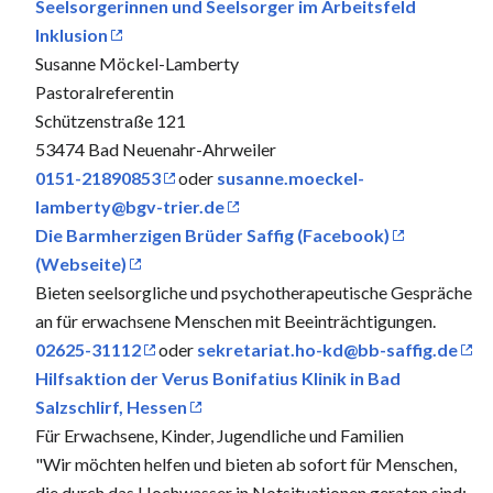
Seelsorgerinnen und Seelsorger im Arbeitsfeld
Inklusion
Susanne Möckel-Lamberty
Pastoralreferentin
Schützenstraße 121
53474 Bad Neuenahr-Ahrweiler
0151-21890853
oder
susanne.moeckel-
lamberty@bgv-trier.de
Die Barmherzigen Brüder Saffig (Facebook)
(Webseite)
Bieten seelsorgliche und psychotherapeutische Gespräche
an für erwachsene Menschen mit Beeinträchtigungen.
02625-31112
oder
sekretariat.ho-kd@bb-saffig.de
Hilfsaktion der Verus Bonifatius Klinik in Bad
Salzschlirf, Hessen
Für Erwachsene, Kinder, Jugendliche und Familien
"Wir möchten helfen und bieten ab sofort für Menschen,
die durch das Hochwasser in Notsituationen geraten sind: